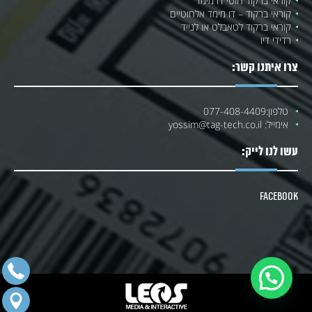
קוראי ברקוד חוטי דו מימד
קוראי ברקוד – דו מימד אלחוטיים
קוראי ברקוד לטאבלט או לנייד
רדידי דיו
צרו איתנו קשר:
טלפון:
077-408-4409
אימייל:
yossim@tag-tech.co.il
עשו לנו לייק:
Facebook