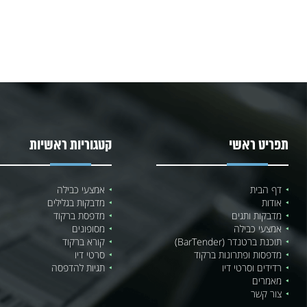
תפריט ראשי
קטגוריות ראשיות
דף הבית
אמצעי כבילה
אודות
מדבקות בגלילים
מדבקות ותגים
מדפסת ברקוד
אמצעי כבילה
מסופונים
תוכנת ברטנדר (BarTender)
קורא ברקוד
מדפסות ופתרונות ברקוד
סרטי דיו
רדידים וסרטי דיו
תגיות להדפסה
מאמרים
צור קשר