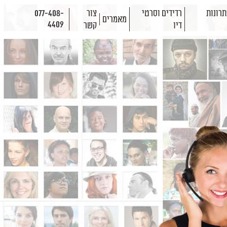
רונות
רדידים וסרטי
צור
077-408-
מאמרים
4409
דיו
קשר