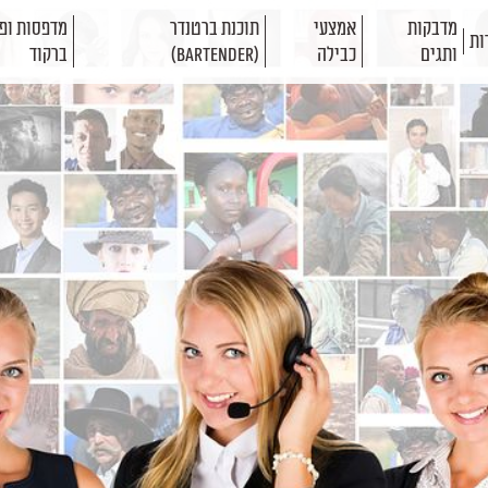
מדבקות
אמצעי
תוכנת ברטנדר
מדפסות ופת
ות
ותגים
כבילה
(BarTender)
ברקוד