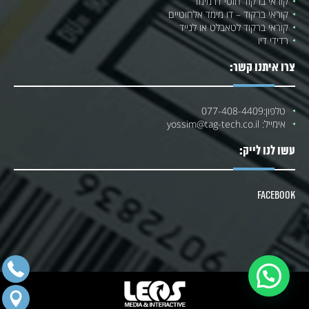
קוראי ברקוד חוטי דו מימד
קוראי ברקוד – דו מימד אלחוטיים
קוראי ברקוד לטאבלט או לנייד
רדידי דיו
צרו איתנו קשר:
טלפון:
077-408-4409
אימייל:
yossim@tag-tech.co.il
עשו לנו לייק:
Facebook