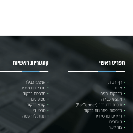
תפריט ראשי
קטגוריות ראשיות
דף הבית
אמצעי כבילה
אודות
מדבקות בגלילים
מדבקות ותגים
מדפסת ברקוד
אמצעי כבילה
מסופונים
תוכנת ברטנדר (BarTender)
קורא ברקוד
מדפסות ופתרונות ברקוד
סרטי דיו
רדידים וסרטי דיו
תגיות להדפסה
מאמרים
צור קשר