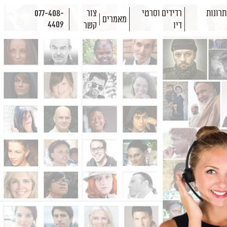
רונות
רדידים וסרטי
צור
077-408-
מאמרים
4409
דיו
קשר