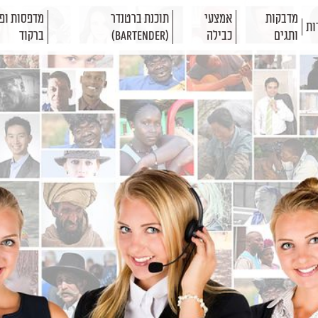
מדבקות
אמצעי
תוכנת ברטנדר
מדפסות ופת
ות
ותגים
כבילה
(BarTender)
ברקוד