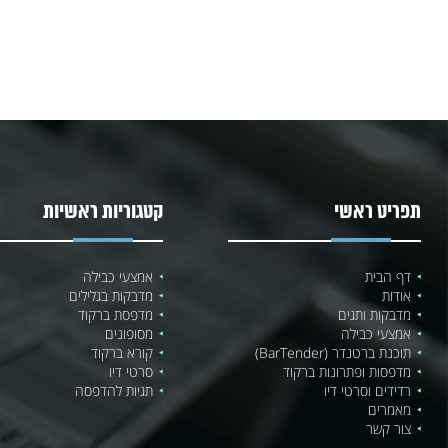
תפריט ראשי
קטגוריות ראשיות
דף הבית
אמצעי כבילה
אודות
מדבקות בגלילים
מדבקות ותגים
מדפסת ברקוד
אמצעי כבילה
מסופונים
תוכנת ברטנדר (BarTender)
קורא ברקוד
מדפסות ופתרונות ברקוד
סרטי דיו
רדידים וסרטי דיו
תגיות להדפסה
מאמרים
צור קשר