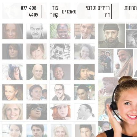
רונות
רדידים וסרטי
צור
077-408-
מאמרים
4409
דיו
קשר