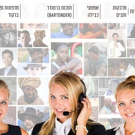
מדבקות
אמצעי
תוכנת ברטנדר
מדפסות ופת
ות
ותגים
כבילה
(BarTender)
ברקוד