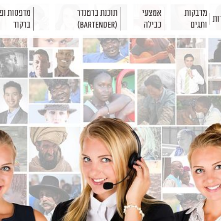
מדבקות
אמצעי
תוכנת ברטנדר
מדפסות ופת
ות
ותגים
כבילה
(BarTender)
ברקוד