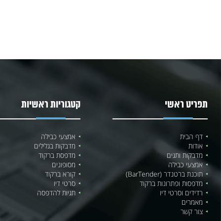
תפריט ראשי
קטגוריות ראשיות
דף הבית
אמצעי כבילה
אודות
מדבקות בגלילים
מדבקות ותגים
מדפסת ברקוד
אמצעי כבילה
מסופונים
תוכנת ברטנדר (BarTender)
קורא ברקוד
מדפסות ופתרונות ברקוד
סרטי דיו
רדידים וסרטי דיו
תגיות להדפסה
מאמרים
צור קשר