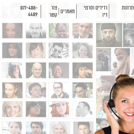
רונות
רדידים וסרטי
צור
077-408-
מאמרים
4409
דיו
קשר