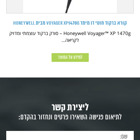
קורא ברקוד חוטי דו מימד Voyager XP1470g מבית HONEYWELL
Honeywell Voyager™ XP 1470g – סורק ברקוד עוצמתי ומדויק
לקריאה...
למידע על המוצר
ליצירת קשר
לתיאום פגישה השאירו פרטים ונחזור בהקדם: