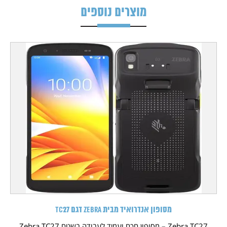
מוצרים נוספים
מסופון אנדרואיד מבית Zebra דגם TC27
Zebra TC27 – מסופון חכם ועמיד לעבודה בשטח Zebra TC27