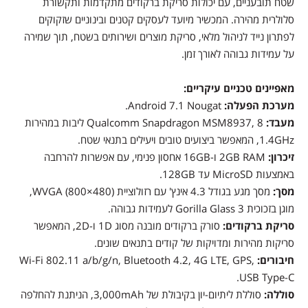
שטח תובעניים, עם יכולות סריקת ברקודים מתקדמות ותקשורת
סלולרית מהירה. המכשיר מיועד לעסקים קטנים ובינוניים שזקוקים
לפתרון נייד לניהול מלאי, סריקת מוצרים ושירותים בשטח, תוך שמירה
על עמידות גבוהה לאורך זמן.
מאפיינים טכניים עיקריים:
מערכת הפעלה:
Android 7.1 Nougat.
מעבד:
Qualcomm Snapdragon MSM8937, 8 ליבות במהירות
1.4GHz, המאפשר ביצועים טובים ויעילים בתנאי שטח.
זיכרון:
2GB RAM ו-16GB אחסון פנימי, עם אפשרות להרחבה
באמצעות MicroSD עד 128GB.
מסך:
מסך מגע בגודל 4.3 אינץ' עם רזולוציית WVGA (800×480),
מוגן בזכוכית Gorilla Glass 3 לעמידות גבוהה.
סריקת ברקודים:
סורק ברקודים מובנה מסוג 1D ו-2D, המאפשר
סריקות מהירות ומדויקות של קודים בתנאים שונים.
חיבורים:
Wi-Fi 802.11 a/b/g/n, Bluetooth 4.2, 4G LTE, GPS,
USB Type-C.
סוללה:
סוללת ליתיום-יון בקיבולת של 3,000mAh, הניתנת להחלפה