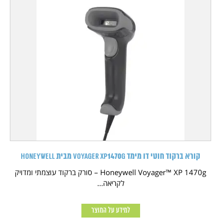
קורא ברקוד חוטי דו מימד Voyager XP1470g מבית HONEYWELL
Honeywell Voyager™ XP 1470g – סורק ברקוד עוצמתי ומדויק
לקריאה...
למידע על המוצר