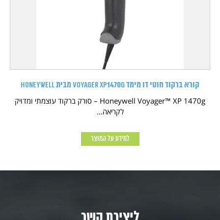
קורא ברקוד חוטי דו מימד Voyager XP1470g מבית HONEYWELL
Honeywell Voyager™ XP 1470g – סורק ברקוד עוצמתי ומדויק
לקריאה...
למידע על המוצר
ליצירת קשר