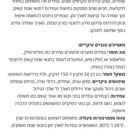
שתילים, עצים וגידולים חקלאיים שונים. צמידים אלו מתאימים במיוחד
לחקלאות, מכיוון שהם מספקים גמישות ועמידות לתנאי שטח קשים,
תוך שמירה על קריאות לאורך זמן. הצמידים ניתנים להתאמה אישית
וניתן להדפיס עליהם מידע רלוונטי כמו זן הצמח, תאריך שתילה ומידע
נוסף שחשוב למעקב.
מאפיינים טכניים עיקריים:
סוג חומר:
צמידים מיוצרים מחומרים עמידים כמו פוליפרופילן,
פוליאסטר או PVC גמיש, המיועדים לעמוד בתנאי שטח קשים ולהיצמד
לצמח בצורה בטוחה.
משקל חומר:
נע בין 50 מיקרון ל-150 מיקרון, תלוי בדרישות השימוש.
שימושים עיקריים:
סימון עצים, שתילים, גידולי שדה, פרחים וצמחים
שונים; ניהול ומעקב אחר גידולים לאורך כל שלבי הגידול.
עמידות:
הצמידים עמידים בפני תנאי מזג אוויר קשים כמו חשיפה
לשמש, גשם ולחות, וכן בפני כימיקלים המשמשים בתהליכי הדברה
והשקיה.
טווח טמפרטורות פעולה:
מתאימים לשימוש בטמפרטורות שבין
-20°C ל-80°C, המאפשרים עמידות לאורך זמן בתנאי שטח משתנים.