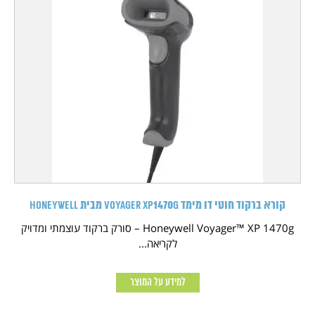
קורא ברקוד חוטי דו מימד Voyager XP1470g מבית HONEYWELL
Honeywell Voyager™ XP 1470g – סורק ברקוד עוצמתי ומדויק
לקריאה...
למידע על המוצר