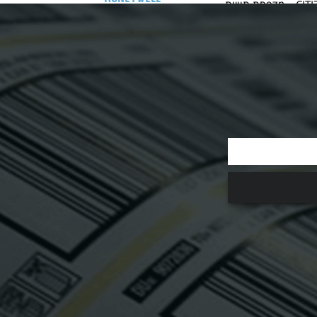
CITIZEN CL-S6621 – מדפסת תוויות
ץ' עם...
Honeywell Voyager™ XP 1470g –
סורק ברקוד עוצמתי ומדויק לקריאה...
ע על המוצר
למידע על המוצר