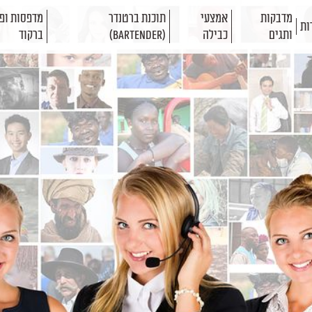
מדבקות
אמצעי
תוכנת ברטנדר
מדפסות ופת
ות
ותגים
כבילה
(BarTender)
ברקוד