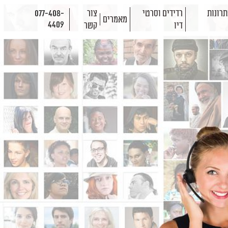
רונות
רדידים וסרטי
צור
077-408-
מאמרים
4409
דיו
קשר