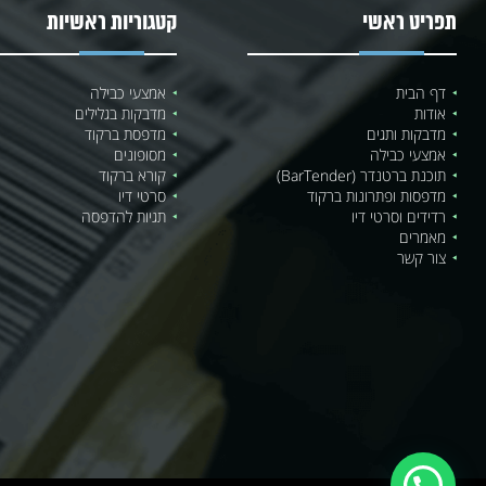
תפריט ראשי
קטגוריות ראשיות
דף הבית
אמצעי כבילה
אודות
מדבקות בגלילים
מדבקות ותגים
מדפסת ברקוד
אמצעי כבילה
מסופונים
תוכנת ברטנדר (BarTender)
קורא ברקוד
מדפסות ופתרונות ברקוד
סרטי דיו
רדידים וסרטי דיו
תגיות להדפסה
מאמרים
צור קשר