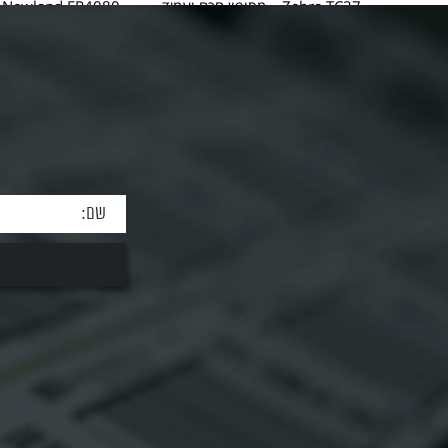
Zebra TC27 – מסופון חכם ועמיד
0
לעבודה בשטח Zebra TC27 הוא...
מתקדמת FR4080...
למידע על המוצר
למידע על המ