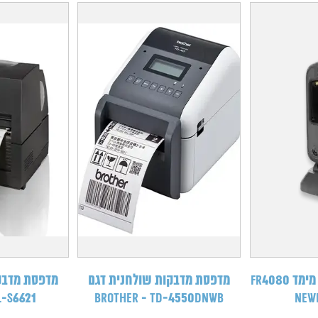
קורא ברקוד חוטי דו מימד FR4080
מדפסת מדבקות שולחנית דגם
מדפסת מדבק
L-S6621
Brother - TD‑4550DNWB