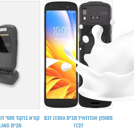
מסופון אנדרואיד מבית Zebra דגם
TC27
מבית NEWLAND