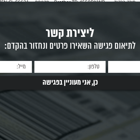
Newland FR408 – סורק ברקוד
Brother TD‑4550DNWB – מדפסת
שולחני עוצמתי בטכנולוגיית Imager
מדבקות מקצועית עם תקשורת
תעשייתית ברוחב 6 אינ
מתקדמת Brother
TD‑4550DNWB...
וצר
למידע על המוצר
למיד
ליצירת קשר
לתיאום פגישה השאירו פרטים ונחזור בהקדם: