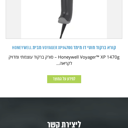
קורא ברקוד חוטי דו מימד Voyager XP1470g מבית HONEYWELL
Honeywell Voyager™ XP 1470g – סורק ברקוד עוצמתי ומדויק
לקריאה...
למידע על המוצר
ליצירת קשר