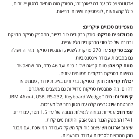
ארגונומי ויכולת עבודה לאורך זמן, הסורק הזה מותאם למגוון יישומים,
כולל קמעונאות, לוגיסטיקה ושירותי בריאות.
מאפיינים טכניים עיקריים:
טכנולוגיית סריקה:
סורק ברקודים 1D בלייזר, המספק סריקה מדויקת
וברורה של כל סוגי הברקודים הליניאריים.
קצב סריקה:
עד 270 סריקות לשנייה, המבטיח סריקה מהירה ויעילה
גם בסביבות עבודה אינטנסיביות.
טווח קריאה:
טווח קריאה של 1 ס"מ ועד 46 ס"מ, מה שמאפשר
גמישות בסריקת ברקודים מטווחים שונים.
יכולת קריאה:
תומך בסריקת ברקודים באיכות ירודה, פגומים או
דהויים, מה שמבטיח סריקות מדויקות גם במצבים מאתגרים.
קישוריות:
חיבור USB, RS-232, Keyboard Wedge, ו-IBM 46xx,
להבטחת אינטגרציה קלה עם מגוון רחב של מערכות.
עמידות:
עמידות גבוהה לנפילות מגובה של עד 1.5 מטר, עם דירוג
IP41 המספק הגנה מפני אבק והתזות מים קלות.
עיצוב ארגונומי:
עיצוב נוח וקל משקל לעבודה ממושכת, עם מבנה
חזק המתאים לסביבות עבודה תובעניות.