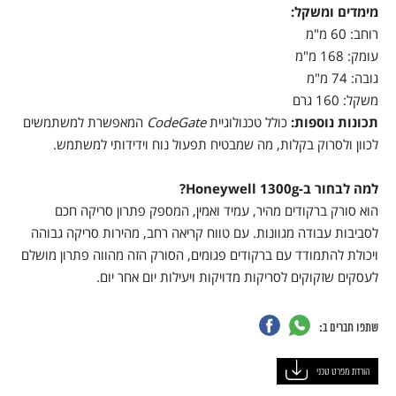
מימדים ומשקל:
רוחב: 60 מ"מ
עומק: 168 מ"מ
גובה: 74 מ"מ
משקל: 160 גרם
תכונות נוספות:
כולל טכנולוגיית
CodeGate
המאפשרת למשתמשים
לכוון ולסרוק בקלות, מה שמבטיח תפעול נוח וידידותי למשתמש.
למה לבחור ב-Honeywell 1300g?
הוא סורק ברקודים מהיר, עמיד ואמין, המספק פתרון סריקה חכם
לסביבות עבודה מגוונות. עם טווח קריאה רחב, מהירות סריקה גבוהה
ויכולת להתמודד עם ברקודים פגומים, הסורק הזה מהווה פתרון מושלם
לעסקים שזקוקים לסריקות מדויקות ויעילות יום אחר יום.
שתפו חברים ב:
הורדת מפרט טכני