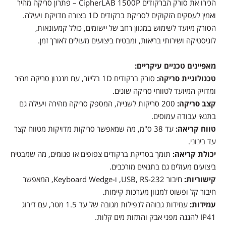
הכירו את סורק הברקודים CipherLAB 1500P – פתרון סריקה מהיר
ואמין לעסקים הזקוקים לסריקת ברקודים 1D בצורה מדויקת ויעילה.
הסורק מיועד לשימוש במגוון רחב של יישומים, כולל קמעונאות,
לוגיסטיקה ושירותי בריאות, ומבטיח ביצועים מעולים לאורך זמן.
מאפיינים טכניים עיקריים:
טכנולוגיית סריקה:
סורק ברקודים 1D בלייזר, עם מנגנון סריקה מהיר
ומדויק המיועד לטווחי סריקה שונים.
קצב סריקה:
200 סריקות לשנייה, המספק סריקה מהירה ויעילה גם
בתנאי עבודה עמוסים.
טווח קריאה:
עד 38 ס"מ, מה שמאפשר סריקות מדויקות מטווח קצר
עד בינוני.
יכולת קריאה:
תומך בסריקת ברקודים צפופים או פגומים, מה שמבטיח
ביצועים מעולים גם בתנאים מורכבים.
קישוריות:
חיבור USB, RS-232, ו-Keyboard Wedge, המאפשר
חיבור קל ופשוט למגוון מערכות קיימות.
עמידות:
עמידות גבוהה לנפילות מגובה של עד 1.5 מטר, עם דירוג
IP41 להגנה מפני אבק והתזות מים קלות.