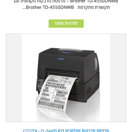
Brother TD‑4550DNWB – מדפסת מדבקות מקצועית עם
תקשורת מתקדמת Brother TD‑4550DNWB...
למידע על המוצר
מדפסת מדבקות שולחנית דגם CITIZEN - CL-S6621