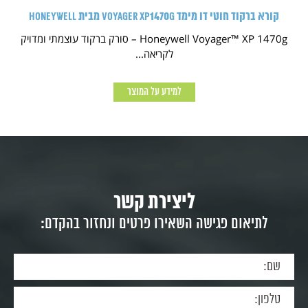
קורא ברקוד חוטי דו מימד Voyager XP1470g מבית HONEYWELL
Honeywell Voyager™ XP 1470g – סורק ברקוד עוצמתי ומדויק
לקריאה...
למידע על המוצר
ליצירת קשר
לתיאום פגישה השאירו פרטים ונחזור בהקדם: