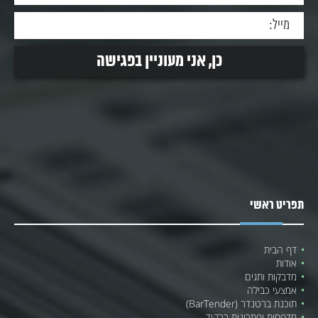
תפריט ראשי
דף הבית
אודות
מדבקות ותגים
אמצעי כבילה
תוכנת ברטנדר (BarTender)
מדפסות ופתרונות ברקוד