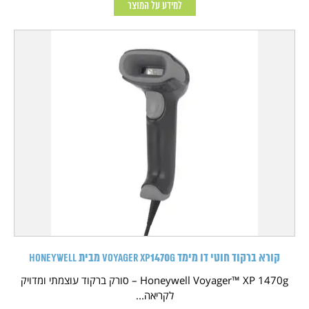
למידע על המוצר
קורא ברקוד חוטי דו מימד Voyager XP1470g מבית HONEYWELL
Honeywell Voyager™ XP 1470g – סורק ברקוד עוצמתי ומדויק
לקריאה...