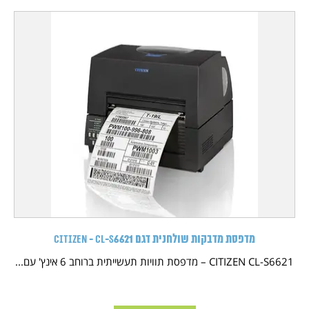
מדפסת מדבקות שולחנית דגם CITIZEN - CL-S6621
CITIZEN CL-S6621 – מדפסת תוויות תעשייתית ברוחב 6 אינץ' עם...