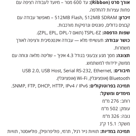
אורך סרט (Ribbon):
עד 600 מטר – מיועד לעבודה רציפה עם
פחות עצירות להחלפה.
זיכרון:
512MB Flash, 512MB SDRAM – מאפשר עבודה עם
קבצים גדולים, פונטים וגרפיקות מורכבות.
שפות הדפסה:
TSPL-EZ (תואם ל-ZPL, EPL, DPL).
כושר עבודה:
תעשייתי מלא — עבודה אינטנסיבית ורציפה לאורך
משמרות.
תצוגה:
מסך מגע צבעוני בגודל 4.3 אינץ' – שליטה מלאה ונוחה עם
ממשק ידידותי למשתמש.
חיבורים:
USB 2.0, USB Host, Serial RS-232, Ethernet,
Bluetooth (אופציונלי), Wi-Fi (אופציונלי).
תמיכה בפרוטוקולים:
SNMP, FTP, DHCP, HTTP, IPv4 / IPv6.
מימדים ומשקל:
רוחב: 276 מ"מ
עומק: 502 מ"מ
גובה: 326 מ"מ
משקל: 15.1 ק"ג
תמיכה במדיות:
תוויות נייר רגיל, תרמי, פוליפרופילן, פוליאסטר, תוויות