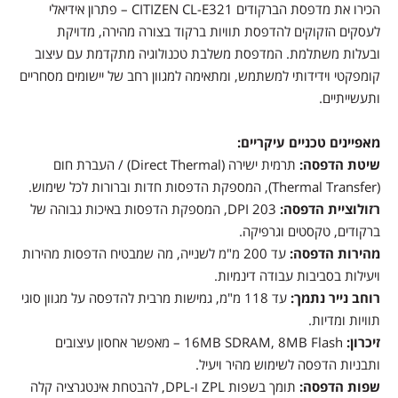
הכירו את מדפסת הברקודים CITIZEN CL-E321 – פתרון אידיאלי
לעסקים הזקוקים להדפסת תוויות ברקוד בצורה מהירה, מדויקת
ובעלות משתלמת. המדפסת משלבת טכנולוגיה מתקדמת עם עיצוב
קומפקטי וידידותי למשתמש, ומתאימה למגוון רחב של יישומים מסחריים
ותעשייתיים.
מאפיינים טכניים עיקריים:
שיטת הדפסה:
תרמית ישירה (Direct Thermal) / העברת חום
(Thermal Transfer), המספקת הדפסות חדות וברורות לכל שימוש.
רזולוציית הדפסה:
203 DPI, המספקת הדפסות באיכות גבוהה של
ברקודים, טקסטים וגרפיקה.
מהירות הדפסה:
עד 200 מ"מ לשנייה, מה שמבטיח הדפסות מהירות
ויעילות בסביבות עבודה דינמיות.
רוחב נייר נתמך:
עד 118 מ"מ, גמישות מרבית להדפסה על מגוון סוגי
תוויות ומדיות.
זיכרון:
16MB SDRAM, 8MB Flash – מאפשר אחסון עיצובים
ותבניות הדפסה לשימוש מהיר ויעיל.
שפות הדפסה:
תומך בשפות ZPL ו-DPL, להבטחת אינטגרציה קלה