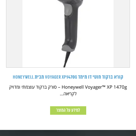
קורא ברקוד חוטי דו מימד Voyager XP1470g מבית HONEYWELL
Honeywell Voyager™ XP 1470g – סורק ברקוד עוצמתי ומדויק
לקריאה...
למידע על המוצר