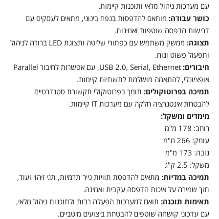
עם מערכות ניהול מלאי ותוכנות קיימות.
כושר עבודה:
מותאם להדפסות בנפח בינוני, מתאים לעסקים עם
דרישות הדפסה שוטפות ואמינות.
תצוגה:
ממשק משתמש עם כפתורי שליטה ותצוגת LED ברורה לניהול
ותפעול פשוט ונוח.
חיבורים:
USB 2.0, Serial, Ethernet, עם אפשרות לחיבור Parallel
אופציונלי, להתאמה מושלמת לתשתיות קיימות.
תמיכה בפרוטוקולים:
תומך בפרוטוקולי תקשורת סטנדרטיים
להבטחת אינטגרציה חלקה עם מערכות IT קיימות.
מימדים ומשקל:
רוחב: 178 מ"מ
עומק: 266 מ"מ
גובה: 173 מ"מ
משקל: 2.5 ק"ג
תמיכה במדיות:
מתאים להדפסת תוויות נייר תרמיות, תגי זיהוי ועוד,
תוך שמירה על איכות הדפסה עקבית ואמינה.
תאימות תוכנה:
תואם למערכות הפעלה רבות ולתוכנות ניהול מלאי,
עם עדכוני קושחה שוטפים להבטחת ביצועים מיטביים.