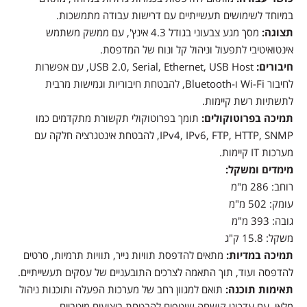
במיוחד לשימושים תעשייתיים עם דרישות עבודה מתמשכות.
תצוגה:
מסך מגע צבעוני בגודל 4.3 אינץ', עם ממשק משתמש
אינטואיטיבי לתפעול וניהול קל ונוח של המדפסת.
חיבורים:
USB 2.0, Serial, Ethernet, USB Host, עם אפשרות
לחיבור Wi-Fi ו-Bluetooth, להבטחת חיבוריות וגמישות מרבית
לתשתיות רשת קיימות.
תמיכה בפרוטוקולים:
תומך בפרוטוקולי תקשורת מתקדמים כמו
IPv4, IPv6, FTP, HTTP, SNMP, להבטחת אינטגרציה חלקה עם
מערכות IT קיימות.
מימדים ומשקל:
רוחב: 286 מ"מ
עומק: 502 מ"מ
גובה: 393 מ"מ
משקל: 15.8 ק"ג
תמיכה במדיות:
מתאים להדפסת תוויות נייר, תוויות תרמיות, סרטים
להדפסה ועוד, תוך התאמה לצרכים התובעניים של עסקים תעשייתיים.
תאימות תוכנה:
תואם למגוון רחב של מערכות הפעלה ותוכנות ניהול
מלאי, עם עדכוני קושחה שוטפים להבטחת ביצועים מיטביים.