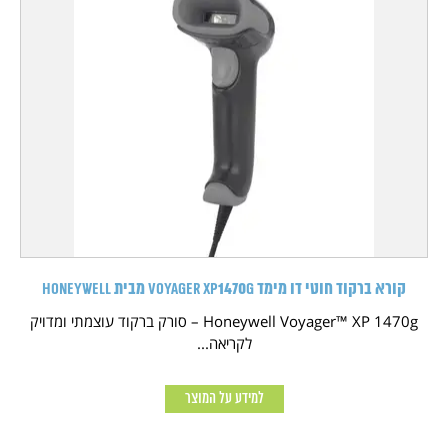
קורא ברקוד חוטי דו מימד Voyager XP1470g מבית HONEYWELL
Honeywell Voyager™ XP 1470g – סורק ברקוד עוצמתי ומדויק
לקריאה...
למידע על המוצר