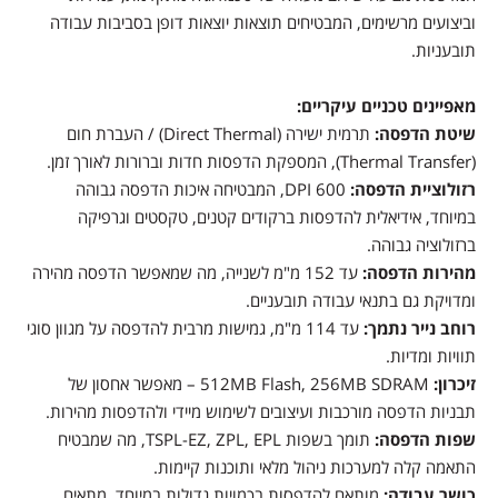
וביצועים מרשימים, המבטיחים תוצאות יוצאות דופן בסביבות עבודה
תובעניות.
מאפיינים טכניים עיקריים:
שיטת הדפסה:
תרמית ישירה (Direct Thermal) / העברת חום
(Thermal Transfer), המספקת הדפסות חדות וברורות לאורך זמן.
רזולוציית הדפסה:
600 DPI, המבטיחה איכות הדפסה גבוהה
במיוחד, אידיאלית להדפסות ברקודים קטנים, טקסטים וגרפיקה
ברזולוציה גבוהה.
מהירות הדפסה:
עד 152 מ"מ לשנייה, מה שמאפשר הדפסה מהירה
ומדויקת גם בתנאי עבודה תובעניים.
רוחב נייר נתמך:
עד 114 מ"מ, גמישות מרבית להדפסה על מגוון סוגי
תוויות ומדיות.
זיכרון:
512MB Flash, 256MB SDRAM – מאפשר אחסון של
תבניות הדפסה מורכבות ועיצובים לשימוש מיידי ולהדפסות מהירות.
שפות הדפסה:
תומך בשפות TSPL-EZ, ZPL, EPL, מה שמבטיח
התאמה קלה למערכות ניהול מלאי ותוכנות קיימות.
כושר עבודה:
מותאם להדפסות בכמויות גדולות במיוחד, מתאים