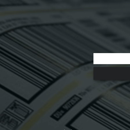
ץ' עם...
Honeywell Voyager™ XP 1470g –
סורק ברקוד עוצמתי ומדויק לקריאה...
ע על המוצר
למידע על המוצר