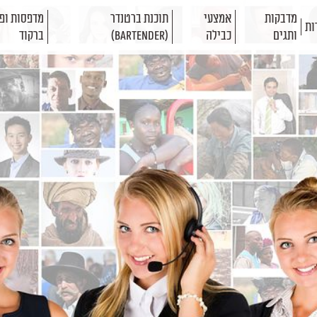
מדבקות
אמצעי
תוכנת ברטנדר
מדפסות ופת
ות
ותגים
כבילה
(BarTender)
ברקוד