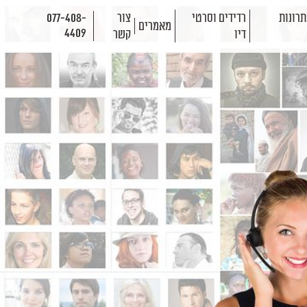
רונות
רדידים וסרטי
צור
077-408-
מאמרים
4409
דיו
קשר