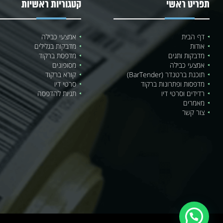
תפריט ראשי
קטגוריות ראשיות
דף הבית
אמצעי כבילה
אודות
מדבקות בגלילים
מדבקות ותגים
מדפסת ברקוד
אמצעי כבילה
מסופונים
תוכנת ברטנדר (BarTender)
קורא ברקוד
מדפסות ופתרונות ברקוד
סרטי דיו
רדידים וסרטי דיו
תגיות להדפסה
מאמרים
צור קשר