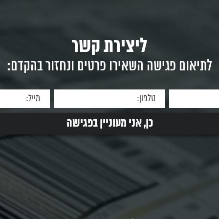
שולחני עוצמתי בטכנולוגיית Imager
מדבקות מקצועית עם תקשורת
תעשייתית ברוחב 6 אינ
מתקדמת Brother
TD‑4550DNWB...
וצר
למידע על המוצר
למיד
ליצירת קשר
לתיאום פגישה השאירו פרטים ונחזור בהקדם: