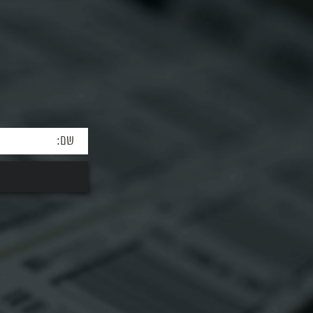
לעבודה בשטח Zebra TC27 הוא...
מתקדמת FR4080...
למידע על המוצר
למידע על המ