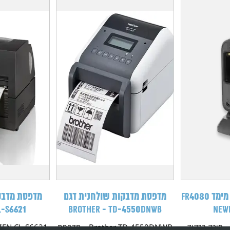
קורא ברקוד חוטי דו מימד FR4080
מדפסת מדבקות שולחנית דגם
מדפסת מדבק
L-S6621
Brother - TD‑4550DNWB
Newland FR408 – סורק ברקוד
Brother TD‑4550DNWB – מדפסת