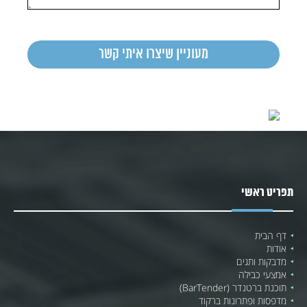
תפריט ראשי
דף הבית
אודות
מדבקות ותגים
אמצעי כבילה
תוכנת ברטנדר (BarTender)
מדפסות ופתרונות ברקוד