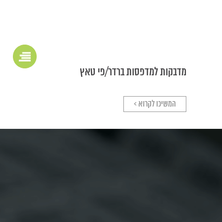
מדבקות למדפסות ברדר/פי טאץ
המשיכו לקרוא >