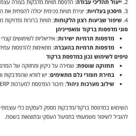
ייעול תהליכי עבודה
: הדפסת תוויות מדבקות בצורה עצמא
חיסכון בעלויות
: יצירת תוויות פנימית יכולה להפחית את ה
שיפור שביעות רצון הלקוחות
: תוויות ברורות ומדויקות
סוגי מדפסות ברקוד ומאפייניהן
מדפסות תרמיות ישירות
: אידיאליות לשימושים קצרי
מדפסות תרמיות בהעברה
: מתאימות להדפסות עמידות
טיפים לשימוש נכון במדפסת ברקוד
תחזוקה שוטפת
: שמירה על ניקיון ותחזוקה של המדפ
בחירת חומרי גלם מתאימים
: יש לוודא שהמדבקות ו
שילוב מערכות ניהול
: חיבור המדפסת למערכות ERP או ניהול מלאי יאפשר הדפסה אוטומטית ותהליכים משולבים.
השימוש במדפסת ברקוד/מדבקות מספק לעסקים כלי עוצמתי לניה
להוביל לשיפור משמעותי בתפעול העסקי ובתוצאות בשטח.