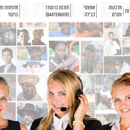
מדבקות
אמצעי
תוכנת ברטנדר
מדפסות ופת
ות
ותגים
כבילה
(BarTender)
ברקוד