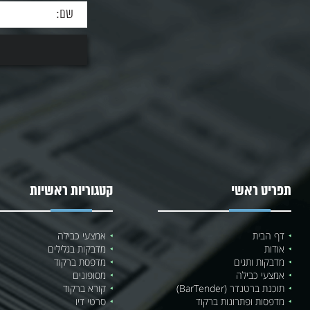
תפריט ראשי
קטגוריות ראשיות
דף הבית
אמצעי כבילה
אודות
מדבקות בגלילים
מדבקות ותגים
מדפסת ברקוד
אמצעי כבילה
מסופונים
תוכנת ברטנדר (BarTender)
קורא ברקוד
מדפסות ופתרונות ברקוד
סרטי דיו