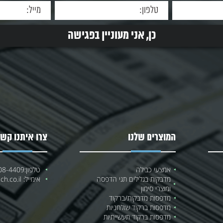
המוצרים שלנו
צרו איתנו קשר
אמצעי כבילה
טלפון:
08-4409
מדבקות בגלילים תגי הדפסה
אימייל:
h.co.il
ומוצרי סימון
מדפסות מדבקות/ברקוד
מדפסות ברקוד שולחניות
מדפסות ברקוד תעשייתיות