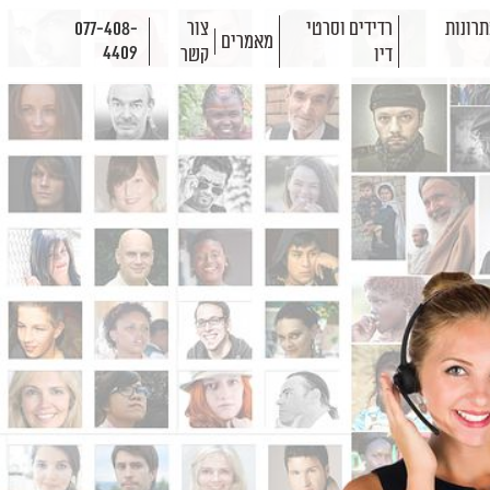
רונות
רדידים וסרטי
צור
077-408-
מאמרים
4409
דיו
קשר