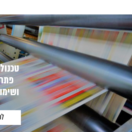
טכנולו
פתרו
ושימוש
לכ