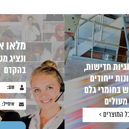
מלאו א
ונציג מט
גיות חדישות,
בהקדם
נות ייחודים
 בחומרי גלם
מעולים
ל המוצרים >